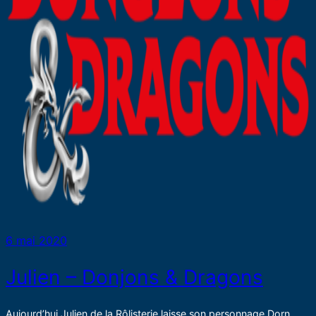
6 mai 2020
Julien – Donjons & Dragons
Aujourd’hui Julien de la Rôlisterie laisse son personnage Dorn