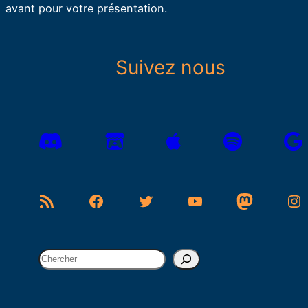
avant pour votre présentation.
Suivez nous
Flux RSS
Facebook
Twitter
YouTube
Mastodon
Instagram
R
e
c