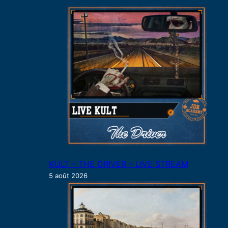
c
h
e
r
KULT – THE DRIVER – LIVE STREAM
5 août 2026