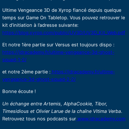
Ultime Vengeance 3D de Xyrop fiancé depuis quelque
temps sur Game On Tabletop. Vous pouvez retrouver le
kit d’initiation à l’adresse suivante:
https://blog.xyrop.com/public/UV3D/UV3D_Kit_Web.pdf
Et notre 1ère partie sur Versus est toujours dispo :
https://jdracademy.fr/ultime-vengeance-3d-ghost-
squad-1-2/
et notre 2ème partie :
https://jdracademy.fr/ultime-
vengeance-3d-ghost-squad-2-2/
Bonne écoute !
Un échange entre Artemis, AlphaCookie, Tibor,
Timesidious et Olivier Larue de la chaîne Vltima Verba
.
Retrouvez tous nos podcasts sur
www.jdracademy.com