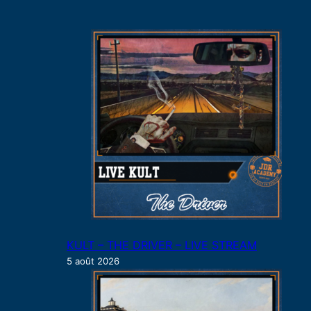
r
c
h
e
r
KULT – THE DRIVER – LIVE STREAM
5 août 2026