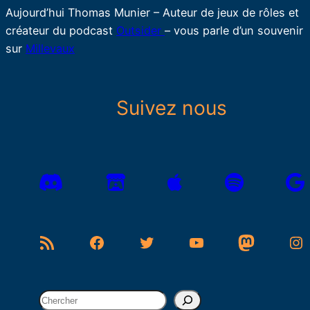
Aujourd’hui Thomas Munier – Auteur de jeux de rôles et
créateur du podcast
Outsider
– vous parle d’un souvenir
sur
Millevaux
Suivez nous
Flux RSS
Facebook
Twitter
YouTube
Mastodon
Instagram
R