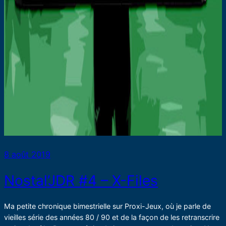
8 août 2019
Nostal’JDR #4 – X-Files
Ma petite chronique bimestrielle sur Proxi-Jeux, où je parle de
vieilles série des années 80 / 90 et de la façon de les retranscrire