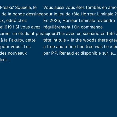
Freaks’ Squeele, le
Vous aussi vous êtes tombés en amo
é de la bande dessinée
pour le jeu de rôle Horreur Liminale ?
x, edité chez
En 2025, Horreur Liminale reviendra
el 619 ! Si vous avez
régulièrement ! On commence
carner un étudiant pas
aujourd’hui avec un scénario en tête 
 la Fakulty, cette
tête intitulé « In the woods there gr
 pour vous ! Les
a tree and a fine fine tree was he » éc
 des nouveaux
par P.P. Renaud et disponible sur le…
glent…