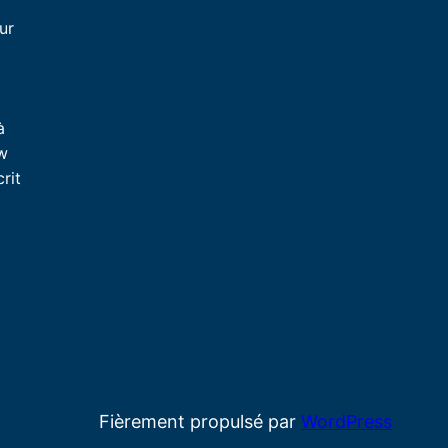
ur
à
ew
rit
Fièrement propulsé par
WordPress