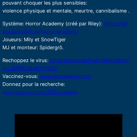
pouvant choquer les plus sensibles:
violence physique et mentale, meurtre, cannibalisme .
Système: Horror Academy (créé par Riley):
https://jdr-
academy.itch.io/horror-academy
Joueurs: Mily et SnowTiger
MJ et monteur: Spidergrô.
Rechoppez le virus:
https://youtu.be/FwFn99HcMpw?
si=_O7WC-qUafTcfGEO
Vaccinez-vous:
www.jdracademy.com
Donnez pour la recherche:
www.patreon.com/JDRAcademy