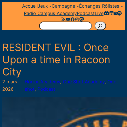
Aller
Accueil
Jeux
Campagne
Échanges Rôlistes
au
Radio Campus Academy
Podcast
Live
Flux RSS
YouTube
Facebook
Instagram
Mastodon
contenu
R
e
c
RESIDENT EVIL : Once
h
e
Upon a time in Racoon
r
City
c
h
2 mars
Horror Academy
, 
One Shot Academy
, 
One-
e
2026
shot
, 
Podcast
r