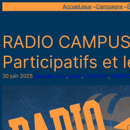
Aller
Accueil
Jeux
Campagne
É
au
contenu
RADIO CAMPUS 
Participatifs et
30 juin 2025
Episodes Live
, 
Lives
, 
One-shot
, 
Radio 