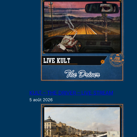
h
e
r
KULT – THE DRIVER – LIVE STREAM
5 août 2026