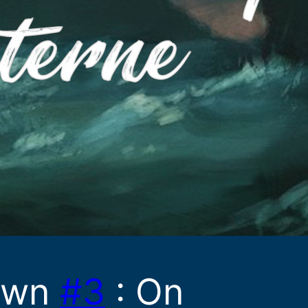
rown
#3
: On