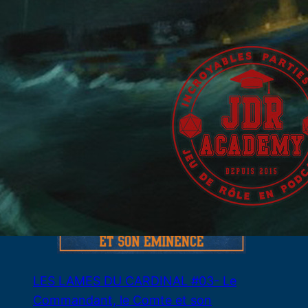
HORREUR LIMINALE – CAMP
COLDWATER – LIVE STREAM
29 juillet 2026
LES LAMES DU CARDINAL #03- Le
Commandant, le Comte et son