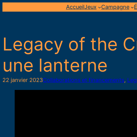
Aller
Accueil
Jeux
Campagne
É
au
contenu
Legacy of the C
une lanterne
22 janvier 2023
Collaborations et financements
, 
Leg