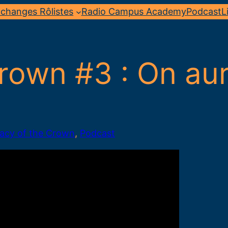
changes Rôlistes
Radio Campus Academy
Podcast
L
rown #3 : On aur
acy of the Crown
, 
Podcast