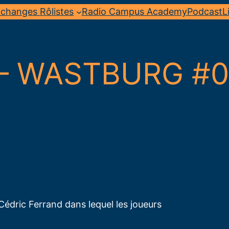
changes Rôlistes
Radio Campus Academy
Podcast
L
 WASTBURG #03
Cédric Ferrand dans lequel les joueurs