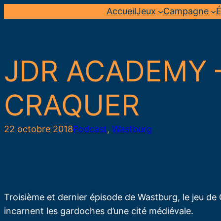
Aller
Accueil
Jeux
Campagne
É
au
contenu
JDR ACADEMY –
CRAQUER
22 octobre 2018
Podcast
, 
Wastburg
Troisième et dernier épisode de Wastburg, le jeu de 
incarnent les gardoches d’une cité médiévale.