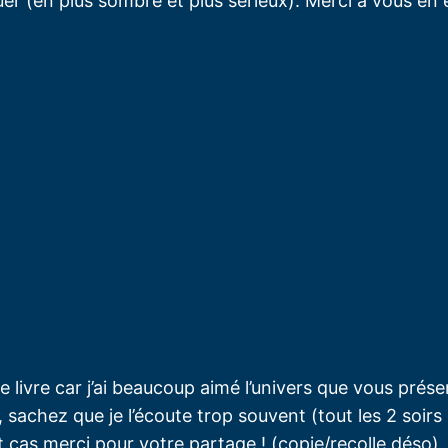
s jouer (en plus sombre et plus serieux). Merci a vous
le livre car j’ai beaucoup aimé l’univers que vous prése
, sachez que je l’écoute trop souvent (tout les 2 soirs
out cas merci pour votre partage ! (copie/recolle déso)