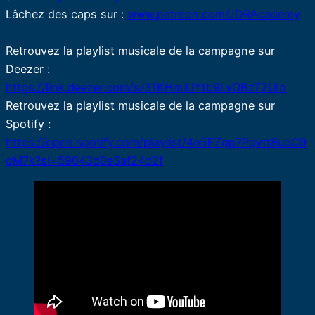
Lâchez des caps sur :
www.patreon.com/JDRAcademy
Retrouvez la playlist musicale de la campagne sur
Deezer :
https://link.deezer.com/s/31KHmiUYtb9LvOBzT2Uin
Retrouvez la playlist musicale de la campagne sur
Spotify :
https://open.spotify.com/playlist/4o5FZgp7Pqvtt8uoC9
qM7k?si=59043d0e5af24d2f