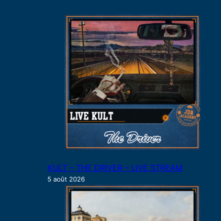
c
h
e
r
KULT – THE DRIVER – LIVE STREAM
5 août 2026