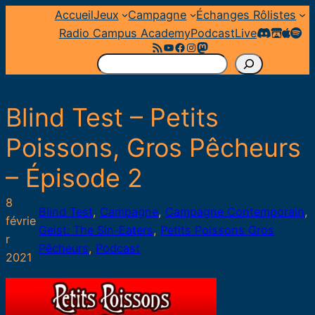
Aller
Accueil
Jeux
Campagne
Échanges Rôlistes
au
Radio Campus Academy
Podcast
Live
Flux RSS
YouTube
Facebook
Instagram
Mastodon
contenu
R
e
c
Blind Test – Petits
h
e
Poissons, Gros Pêcheurs
r
– Épisode 2
c
h
8
e
Blind Test
, 
Campagne
, 
Campagne Contemporain
, 
févrie
r
Geist: The Sin-Eaters
, 
Petits Poissons Gros
r
Pêcheurs
, 
Podcast
2021