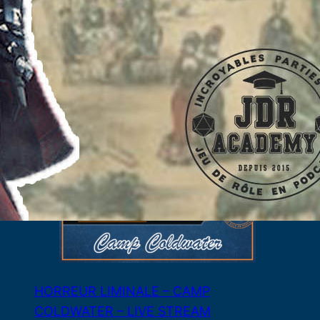
LES LAMES DU CARDINAL #04 – Le Bal
de Cinq Mars
3 août 2026
HORREUR LIMINALE – CAMP
COLDWATER – LIVE STREAM