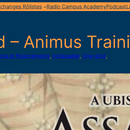
changes Rôlistes
Radio Campus Academy
Podcast
L
d – Animus Trai
ions et financements
, 
Inclassable
, 
One-shot
, 