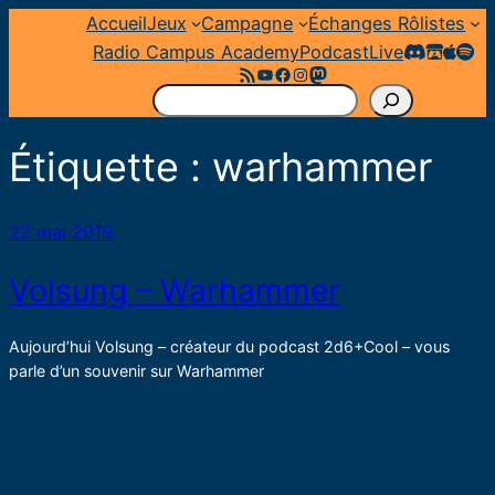
Aller
Accueil
Jeux
Campagne
Échanges Rôlistes
au
Radio Campus Academy
Podcast
Live
Flux RSS
YouTube
Facebook
Instagram
Mastodon
contenu
R
e
Étiquette :
warhammer
c
h
e
22 mai 2019
r
c
Volsung – Warhammer
h
e
Aujourd’hui Volsung – créateur du podcast 2d6+Cool – vous
r
parle d’un souvenir sur Warhammer