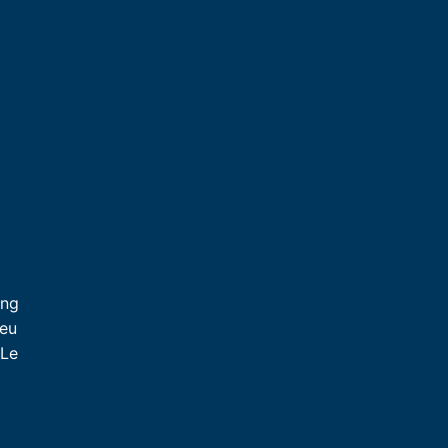
l
ing
jeu
 Le