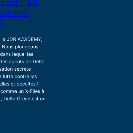
EEN – La
Mission
)
r la JDR ACADEMY,
 ! Nous plongeons
 dans lequel les
 des agents de Delta
sation secrète
a lutte contre les
les et occultes !
 comme un X-Files à
t, Delta Green est en