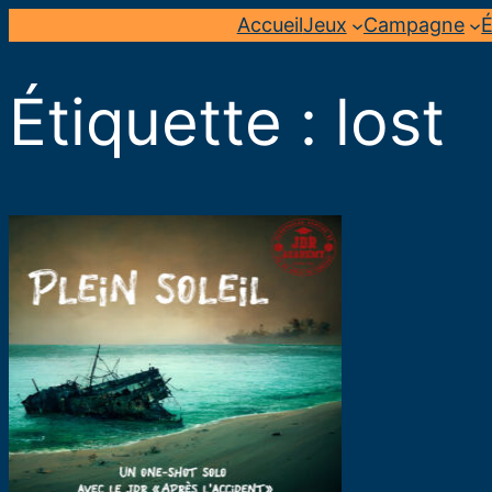
Aller
Accueil
Jeux
Campagne
É
au
contenu
Étiquette :
lost