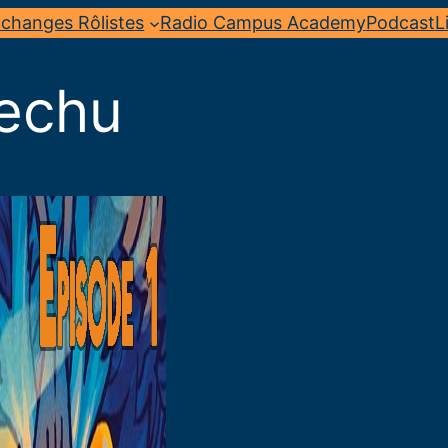
changes Rôlistes
Radio Campus Academy
Podcast
L
echu