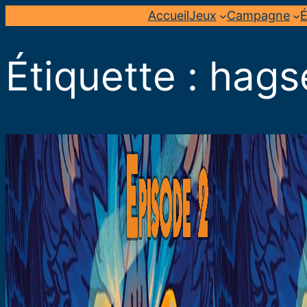
Aller
Accueil
Jeux
Campagne
É
au
contenu
Étiquette :
hags