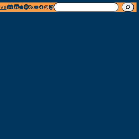
R
Flux RSS
YouTube
Facebook
Instagram
Mastodon
ive
e
c
h
e
r
c
h
e
r