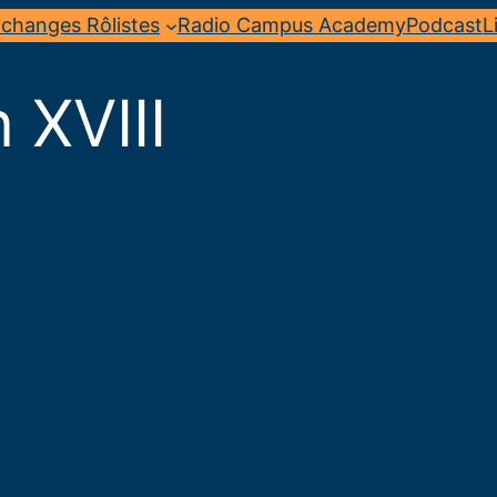
changes Rôlistes
Radio Campus Academy
Podcast
L
n XVIII