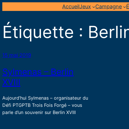
Aller
Accueil
Jeux
Campagne
É
au
contenu
Étiquette :
Berli
15 mai 2019
Sylmenas – Berlin
XVIII
Aujourd’hui Sylmenas – organisateur du
Défi PTGPTB Trois Fois Forgé – vous
parle d’un souvenir sur Berlin XVIII