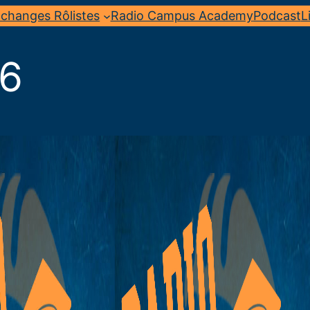
changes Rôlistes
Radio Campus Academy
Podcast
L
36