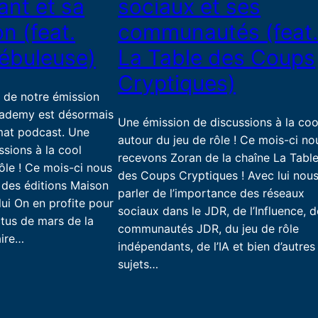
nt et sa
sociaux et ses
on (feat.
communautés (feat
ébuleuse)
La Table des Coups
Cryptiques)
 de notre émission
ademy est désormais
Une émission de discussions à la coo
mat podcast. Une
autour du jeu de rôle ! Ce mois-ci no
ssions à la cool
recevons Zoran de la chaîne La Tabl
ôle ! Ce mois-ci nous
des Coups Cryptiques ! Avec lui nou
 des éditions Maison
parler de l’importance des réseaux
lui On en profite pour
sociaux dans le JDR, de l’Influence, 
actus de mars de la
communautés JDR, du jeu de rôle
ire…
indépendants, de l’IA et bien d’autres
sujets…