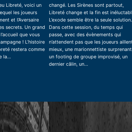
u Libreté, voici un
changé. Les Sirènes sont partout,
equel les joueurs
Libreté change et la fin est inéluctab
ent et l’Aversaire
L’exode semble être la seule solution
les secrets. Un grand
Dans cette session, du temps qui
l’accueil que vous
passe, avec des évènements qui
campagne ! L’histoire
n’attendent pas que les joueurs aillen
breté restera comme
mieux, une marionnettiste surprenant
e la…
un footing de groupe improvisé, un
dernier câlin, un…