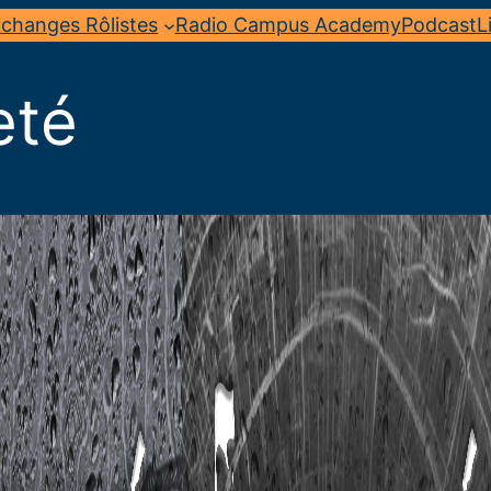
changes Rôlistes
Radio Campus Academy
Podcast
L
eté