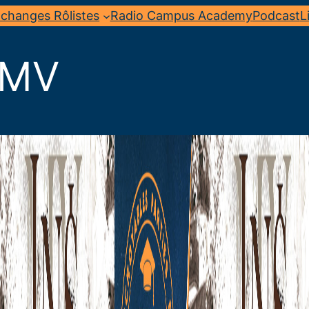
changes Rôlistes
Radio Campus Academy
Podcast
L
/MV