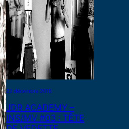
22 décembre 2018
JDR ACADEMY –
INS/MV #03 : TÊTE
DE VEDETTE