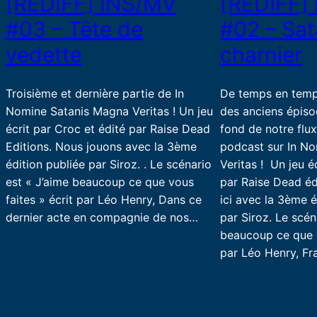
[REDIFF] INS/MV
[REDIFF]
#03 – Tête de
#02 – Sa
vedette
charnier
Troisième et dernière partie de In
De temps en temp
Nomine Satanis Magna Veritas ! Un jeu
des anciens épiso
écrit par Croc et édité par Raise Dead
fond de notre flu
Editions. Nous jouons avec la 3ème
podcast sur In N
édition publiée par Siroz. . Le scénario
Veritas ! Un jeu é
est « J’aime beaucoup ce que vous
par Raise Dead éd
faites » écrit par Léo Henry, Dans ce
ici avec la 3ème é
dernier acte en compagnie de nos…
par Siroz. Le scén
beaucoup ce que v
par Léo Henry, Fr