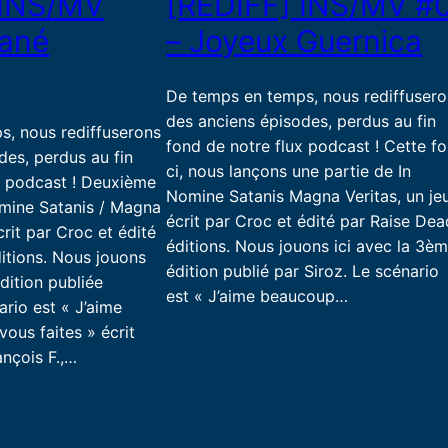
 INS/MV
[REDIFF] INS/MV #
tané
– Joyeux Guernica
De temps en temps, nous rediffuser
des anciens épisodes, perdus au fin
s, nous rediffuserons
fond de notre flux podcast ! Cette fo
des, perdus au fin
ci, nous lançons une partie de In
x podcast ! Deuxième
Nomine Satanis Magna Veritas, un je
omine Satanis / Magna
écrit par Croc et édité par Raise Dea
crit par Croc et édité
éditions. Nous jouons ici avec la 3è
itions. Nous jouons
édition publié par Siroz. Le scénario
dition publiée
est « J’aime beaucoup…
ario est « J’aime
ous faites » écrit
ançois F.,…